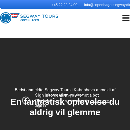
Hop
+45 22 28 24 00
info@copenhagensegway.dk
til
indholdet
Bedst anmeldte Segway Tours i København anmeldt af
Tripadvisor brugere
En fantastisk oplevelse du
aldrig vil glemme