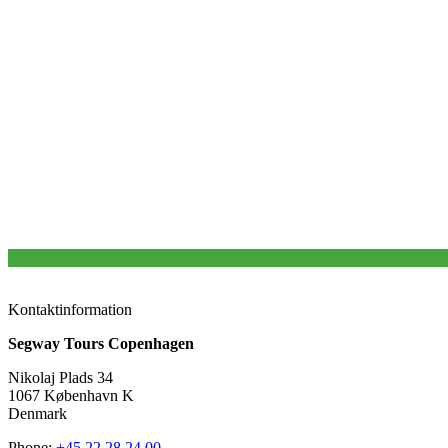
Hvorfor vælge os?
Beliggende i hjertet af København kun et stenkast fra metrolinj
Over 400 kvm bemandet kontor med masser af plads til din ba
Der behøves ikke en reservation, vi har uanet plads
Gratis baggageopbevaring når du deltager i en af vores Segway 
Åben 365 dage om året
Muligt at leje flotte JOPO cykler til dit Københavner eventyr
Kontaktinformation
Segway Tours Copenhagen
Nikolaj Plads 34
1067 København K
Denmark
Phone:
+45 22 28 24 00