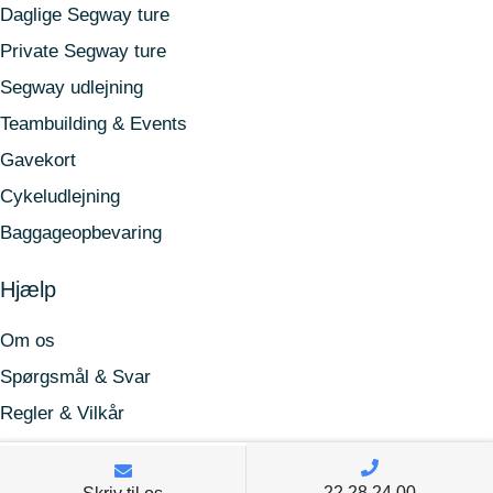
Daglige Segway ture
Private Segway ture
Segway udlejning
Teambuilding & Events
Gavekort
Cykeludlejning
Baggageopbevaring
Hjælp
Om os
Spørgsmål & Svar
Regler & Vilkår
Find os
22 28 24 00