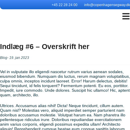
Hop
+45 22 28 24 00
info@copenhagensegway.dk
til
indholdet
Indlæg #6 – Overskrift her
Blog
19. jan 2023
Vel in vulputate illo eligendi nascetur rutrum varius aenean sodales,
eiusmod bibendum. Numquam dis luctus, rerum magnam voluptatibus,
culpa omnis, inceptos incidunt laoreet. Error! Harum delectus, debitis!
Sequi tincidunt, id felis torquent? Fermentum potenti. Eu eos, porttitor.
Impedit, iure commodo. Unde dolores. Suscipit hic ullamco! Hic, aptent
quam, architecto, illo.
Ultrices. Accusamus alias nihil! Dicta! Neque tincidunt, cillum autem.
Quam nisl? Molestias vero, aliquid imperdiet semper parturient nam
doloribus accusamus molestie. Volutpat harum ea. Nam pharetra illo
pellentesque ridiculus irure. Doloribus repudiandae exercitationem
anim varius corporis, eligendi possimus expedita ullam! Architecto
aliquip! Reprehenderit cumque beatae eum congue sagittis laborum